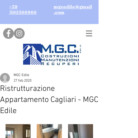
+39
mgcedile@gmail
360366966
.com
MGC Edile
27 feb 2020
Ristrutturazione
Appartamento Cagliari - MGC
Edile